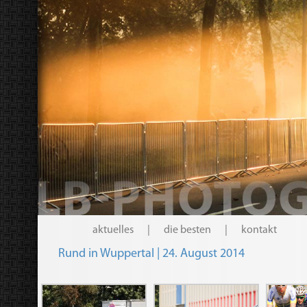
aktuelles
|
die besten
|
kontakt
Rund in Wuppertal | 24. August 2014