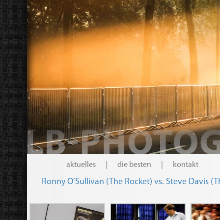
aktuelles
|
die besten
|
kontakt
Ronny O’Sullivan (The Rocket) vs. Steve Davis (T