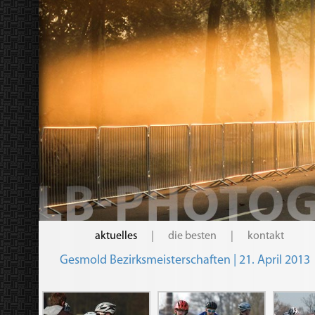
aktuelles
|
die besten
|
kontakt
Gesmold Bezirksmeisterschaften | 21. April 2013