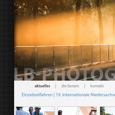
aktuelles
|
die besten
|
kontakt
Einzelzeitfahren | 19. Internationale Niedersachs