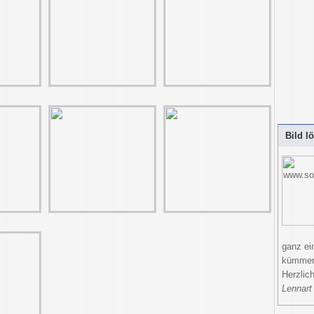
Bild l
ganz ei
kümmer
Herzlic
Lennart