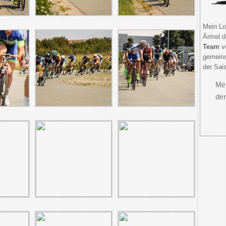
Mein Lo
Ärmel d
Team
ve
gemein
der Sai
Meh
der