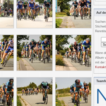
Auf de
Suchen 
Stichwö
Renntite
Wenn du
Album v
mit der
Kontakt
Teamfo