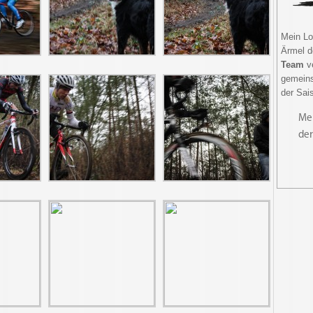
Mein Lo
Ärmel d
Team
ve
gemein
der Sai
Meh
der