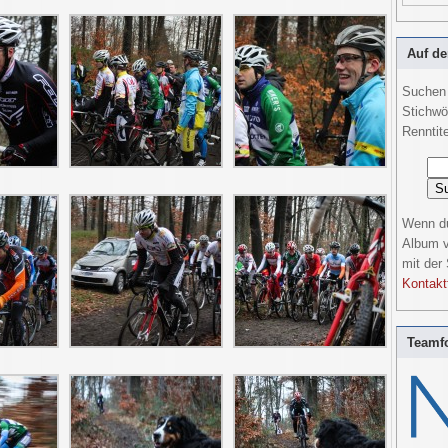
Auf de
Suchen 
Stichwö
Renntite
Wenn du
Album v
mit der
Kontakt
Teamfo