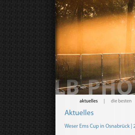
aktuelles
|
die besten
Aktuelles
Weser Ems Cup in Osnabrück | 