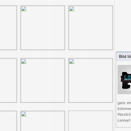
Bild l
ganz ei
kümmer
Herzlic
Lennart