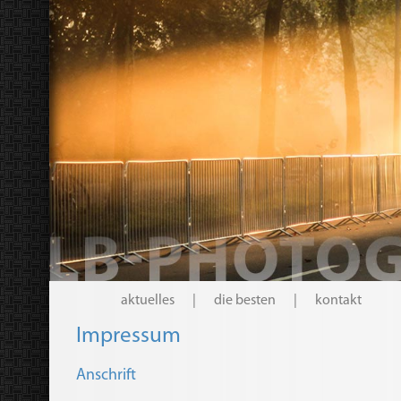
aktuelles
|
die besten
|
kontakt
Impressum
Anschrift