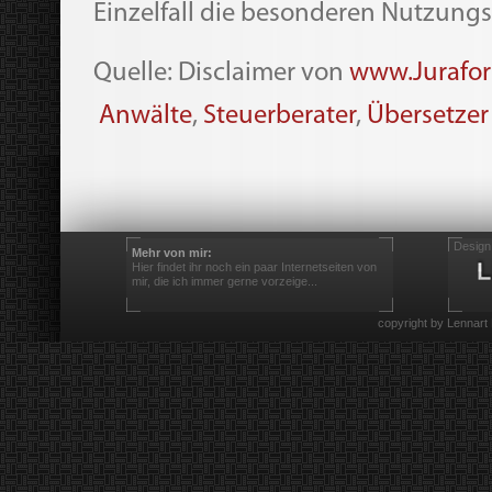
Einzelfall die besonderen Nutzun
Quelle: Disclaimer von
www.Jurafo
Anwälte
,
Steuerberater
,
Übersetzer
Design
Mehr von mir:
Hier findet ihr noch ein paar Internetseiten von
mir, die ich immer gerne vorzeige...
copyright by Lennart